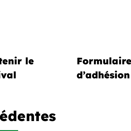
enir le
Formulair
ival
d’adhésion
cédentes