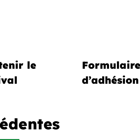
enir le
Formulair
ival
d’adhésion
cédentes