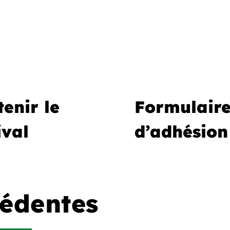
enir le
Formulair
ival
d’adhésion
cédentes