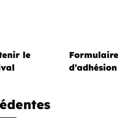
enir le
Formulair
ival
d’adhésion
cédentes