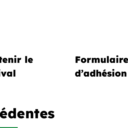
enir le
Formulair
ival
d’adhésion
cédentes