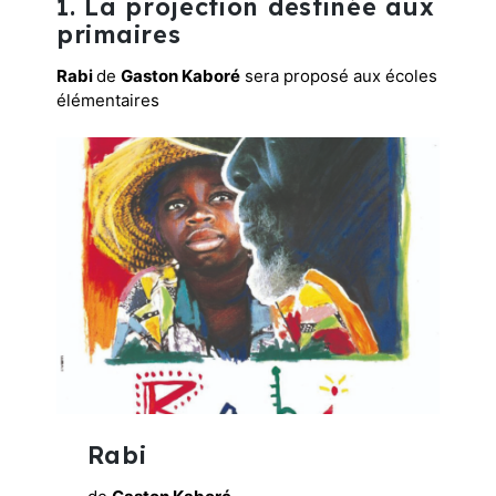
1. La projection destinée aux
Infos pratiques
primaires
Plus sur le festival
Rabi
de
Gaston Kaboré
sera proposé aux écoles
élémentaires
Rabi