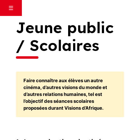
Skip
×
☰
to
content
Jeune public
/ Scolaires
14e édition
Programme complet
Films de l’année
Faire connaître aux élèves un autre
Cinéastes / intervenants
cinéma, d’autres visions du monde et
Soirées spéciales
d’autres relations humaines, tel est
l’objectif des séances scolaires
Jeune public
proposées durant Visions d’Afrique.
Rencontres Littéraires
Expositions
Autour du festival