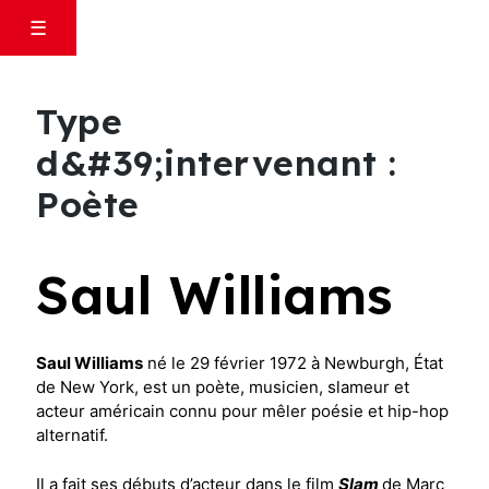
Skip
×
☰
to
content
Type
d&#39;intervenant :
14e édition
Poète
Programme complet
Films de l’année
Saul Williams
Cinéastes / intervenants
Soirées spéciales
Jeune public
Saul Williams
né le 29 février 1972 à Newburgh, État
de New York, est un poète, musicien, slameur et
Rencontres Littéraires
acteur américain connu pour mêler poésie et hip-hop
Expositions
alternatif.
Autour du festival
Il a fait ses débuts d’acteur dans le film
Slam
de Marc