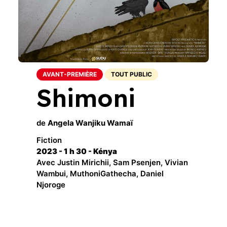
Infos pratiques
Plus sur le festival
AVANT-PREMIÈRE
TOUT PUBLIC
Shimoni
de
Angela Wanjiku Wamaï
Fiction
2023 - 1 h 30 - Kénya
Avec Justin Mirichii, Sam Psenjen, Vivian
Wambui, MuthoniGathecha, Daniel
Njoroge